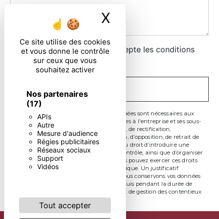
X
Masquer le ban
Ce site utilise des cookies
En cochant cette case, j'accepte les conditions
et vous donne le contrôle
sur ceux que vous
particulières ci-dessous **
souhaitez activer
ENVOYER
Nos partenaires
(17)
** Les données personnelles communiquées sont nécessaires aux
APIs
fins de vous contacter. Elles sont destinées à l'entreprise et ses sous-
Autre
traitants. Vous disposez de droits d’accès, de rectification,
Mesure d'audience
d’effacement, de portabilité, de limitation, d’opposition, de retrait de
Régies publicitaires
votre consentement à tout moment et du droit d’introduire une
Réseaux sociaux
réclamation auprès d’une autorité de contrôle, ainsi que d’organiser
Support
le sort de vos données post-mortem. Vous pouvez exercer ces droits
Vidéos
par voie postale ou par courrier électronique. Un justificatif
d'identité pourra vous être demandé. Nous conservons vos données
pendant la période de prise de contact puis pendant la durée de
prescription légale aux fins probatoire et de gestion des contentieux.
Tout accepter