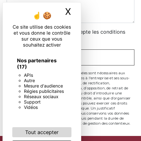
X
Masquer le ban
Ce site utilise des cookies
En cochant cette case, j'accepte les conditions
et vous donne le contrôle
sur ceux que vous
particulières ci-dessous **
souhaitez activer
ENVOYER
Nos partenaires
(17)
** Les données personnelles communiquées sont nécessaires aux
APIs
fins de vous contacter. Elles sont destinées à l'entreprise et ses sous-
Autre
traitants. Vous disposez de droits d’accès, de rectification,
Mesure d'audience
d’effacement, de portabilité, de limitation, d’opposition, de retrait de
Régies publicitaires
votre consentement à tout moment et du droit d’introduire une
Réseaux sociaux
réclamation auprès d’une autorité de contrôle, ainsi que d’organiser
Support
le sort de vos données post-mortem. Vous pouvez exercer ces droits
Vidéos
par voie postale ou par courrier électronique. Un justificatif
d'identité pourra vous être demandé. Nous conservons vos données
pendant la période de prise de contact puis pendant la durée de
prescription légale aux fins probatoire et de gestion des contentieux.
Tout accepter