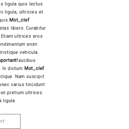
s ligula quis lectus
 ligula, ultricies et
 quis
Mot_clef
tas libero. Curabitur
. Etiam ultrices eros
 condimentum enim
ristique vehicula.
portant
faucibus
. In dictum
Mot_clef
istique. Nam suscipit
nec varius tincidunt
on pretium ultrices.
a ligula.
UIT