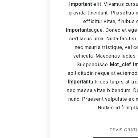
Important
elit. Vivamus cursu
gravida tincidunt. Phasellus mi
efficitur vitae, finibus
Important
augue. Donec et eges
sed lacus urna. Nulla facilisi
nec mauris tristique, vel
vehicula. Maecenas luctus t
Suspendisse
Mot_clef Im
sollicitudin neque at euismod
Important
ultrices turpis at tr
nec massa vitae bibendum. Do
nunc. Praesent vulputate ex n
Nullam id fringill
DEVIS GRAT