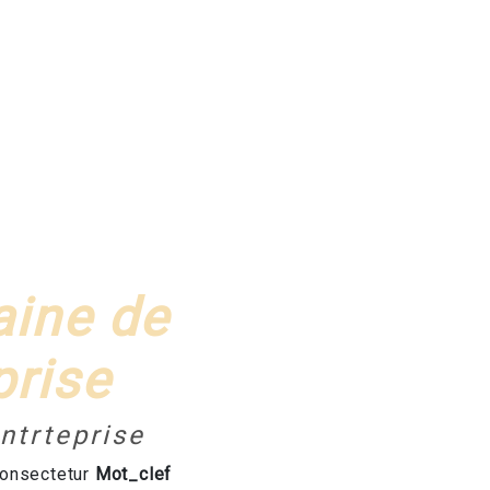
aine de
prise
ntrteprise
consectetur
Mot_clef