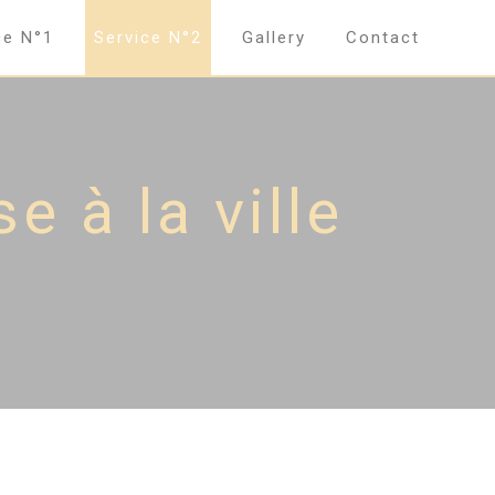
ce N°1
Service N°2
Gallery
Contact
e à la ville