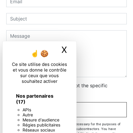
X
Masquer le ban
Ce site utilise des cookies
et vous donne le contrôle
sur ceux que vous
souhaitez activer
By checking this box, I accept the specific
conditions below **
Nos partenaires
(17)
APIs
SEND
Autre
Mesure d'audience
** The personal data communicated are necessary for the purposes of
Régies publicitaires
contacting you. They are intended and its subcontractors. You have
Réseaux sociaux