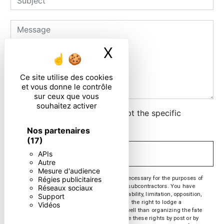
X
Masquer le ban
Ce site utilise des cookies
et vous donne le contrôle
sur ceux que vous
souhaitez activer
By checking this box, I accept the specific
conditions below **
Nos partenaires
(17)
APIs
SEND
Autre
Mesure d'audience
** The personal data communicated are necessary for the purposes of
Régies publicitaires
contacting you. They are intended and its subcontractors. You have
Réseaux sociaux
rights of access, rectification, erasure, portability, limitation, opposition,
Support
withdrawal of your consent at any time and the right to lodge a
Vidéos
complaint with a supervisory authority, as well than organizing the fate
of your post-mortem data. You can exercise these rights by post or by