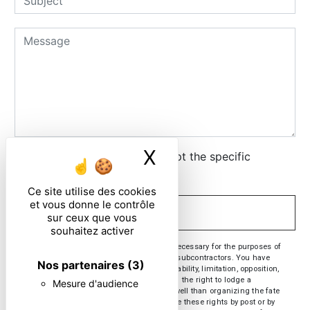
X
Masquer le ban
By checking this box, I accept the specific
conditions below **
Ce site utilise des cookies
et vous donne le contrôle
SEND
sur ceux que vous
souhaitez activer
** The personal data communicated are necessary for the purposes of
contacting you. They are intended and its subcontractors. You have
Nos partenaires
(3)
rights of access, rectification, erasure, portability, limitation, opposition,
withdrawal of your consent at any time and the right to lodge a
Mesure d'audience
complaint with a supervisory authority, as well than organizing the fate
of your post-mortem data. You can exercise these rights by post or by