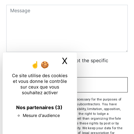
X
Masquer le ban
By checking this box, I accept the specific
conditions below **
Ce site utilise des cookies
et vous donne le contrôle
SEND
sur ceux que vous
souhaitez activer
** The personal data communicated are necessary for the purposes of
contacting you. They are intended and its subcontractors. You have
Nos partenaires
(3)
rights of access, rectification, erasure, portability, limitation, opposition,
withdrawal of your consent at any time and the right to lodge a
Mesure d'audience
complaint with a supervisory authority, as well than organizing the fate
of your post-mortem data. You can exercise these rights by post or by
email. You may be asked for proof of identity. We keep your data for the
period of contact and then for the duration of legal prescription for