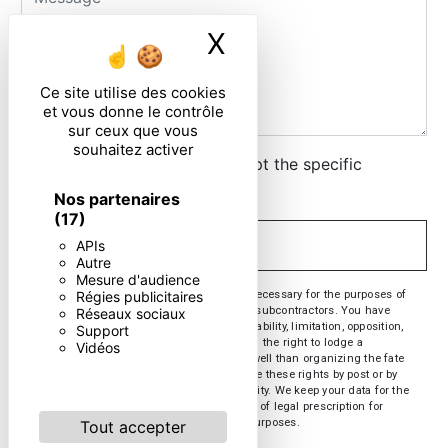
X
Masquer le ban
Ce site utilise des cookies
et vous donne le contrôle
sur ceux que vous
souhaitez activer
By checking this box, I accept the specific
conditions below **
Nos partenaires
(17)
APIs
SEND
Autre
Mesure d'audience
** The personal data communicated are necessary for the purposes of
Régies publicitaires
contacting you. They are intended and its subcontractors. You have
Réseaux sociaux
rights of access, rectification, erasure, portability, limitation, opposition,
Support
withdrawal of your consent at any time and the right to lodge a
Vidéos
complaint with a supervisory authority, as well than organizing the fate
of your post-mortem data. You can exercise these rights by post or by
email. You may be asked for proof of identity. We keep your data for the
period of contact and then for the duration of legal prescription for
probationary and litigation management purposes.
Tout accepter