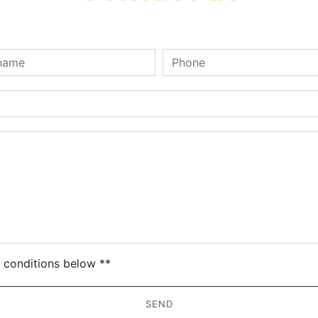
deau des cookies
c conditions below **
SEND